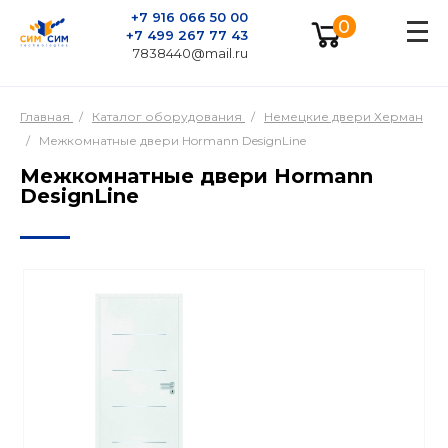
+7 916 066 50 00
0
+7 499 267 77 43
7838440@mail.ru
Главная
/
Каталог оборудования
/
Немецкие двери Херман
/
Межкомнатные двери Hormann DesignLine
Межкомнатные двери Hormann
DesignLine