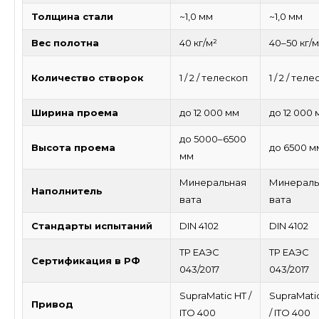
Толщина стали
~1,0 мм
~1,0 мм
Вес полотна
40 кг/м²
40–50 кг/м
Количество створок
1 / 2 / телескоп
1 / 2 / тел
Ширина проема
до 12 000 мм
до 12 000 
до 5000–6500
Высота проема
до 6500 м
мм
Минеральная
Минераль
Наполнитель
вата
вата
Стандарты испытаний
DIN 4102
DIN 4102
ТР ЕАЭС
ТР ЕАЭС
Сертификация в РФ
043/2017
043/2017
SupraMatic HT /
SupraMati
Привод
ITO 400
/ ITO 400