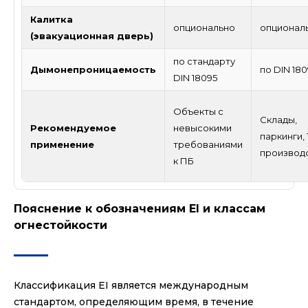
Калитка
опционально
опционал
(эвакуационная дверь)
по стандарту
Дымонепроницаемость
по DIN 180
DIN 18095
Объекты с
Склады,
Рекомендуемое
невысокими
паркинги, 
применение
требованиями
производ
к ПБ
Пояснение к обозначениям EI и классам
огнестойкости
Классификация EI является международным
стандартом, определяющим время, в течение