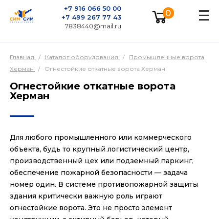
+7 916 066 50 00
0
+7 499 267 77 43
7838440@mail.ru
Главная
/
Каталог оборудования
/
Промышленные ворота
Херман
/
Огнестойкие откатные ворота Херман
Огнестойкие откатные ворота
Херман
Для любого промышленного или коммерческого
объекта, будь то крупный логистический центр,
производственный цех или подземный паркинг,
обеспечение пожарной безопасности — задача
номер один. В системе противопожарной защиты
здания критически важную роль играют
огнестойкие ворота. Это не просто элемент