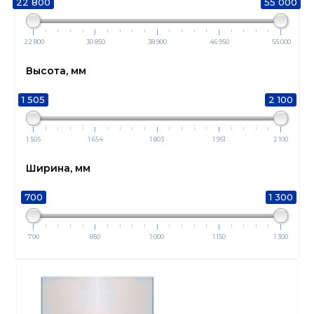
22 800
55 000
22 800
30 850
38 900
46 950
55 000
Высота, мм
1 505
2 100
1 505
1 654
1 803
1 951
2 100
Ширина, мм
700
1 300
700
850
1 000
1 150
1 300