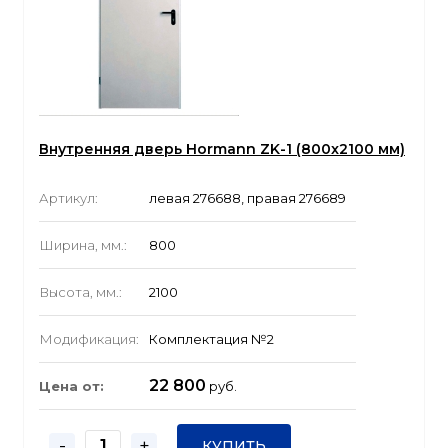
Внутренняя дверь Hormann ZK-1 (800x2100 мм)
Артикул:
левая 276688, правая 276689
Ширина, мм.:
800
Высота, мм.:
2100
Модификация:
Комплектация №2
22 800
Цена от:
руб.
-
+
КУПИТЬ