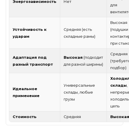
Энергозависимость
Нет
для
вентилят
Высокая
Устойчивость к
Средняя (есть
(подушки
ударам
складные рамы)
контакти
при стык
Средняя
Адаптация под
Высокая
(подходит
(требует
разный транспорт
для разной ширины)
подбор)
Холоди
Универсальные
склады
,
Идеальное
склады, любые
непреры
применение
грузы
холодиль
цепь
Стоимость
Средняя
Высока