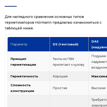
Для наглядного сравнения основных типов
герметизаторов Hörmann предлагаю ознакомиться с
таблицей ниже.
DAS
Параметр
DS (тентовый)
(надувн
Подушки
Принцип
Тенты из ПВХ
надувают
герметизации
прилегают к кузову
воздухом
Герметичность
Хорошая
Максим
Сложность
Простая
Высокая
конструкции
Требуетс
электроп