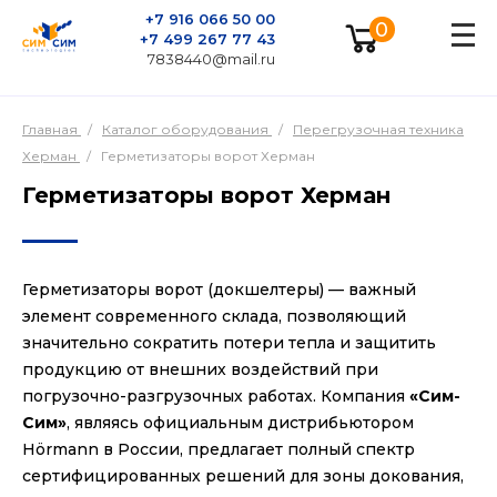
+7 916 066 50 00
0
+7 499 267 77 43
7838440@mail.ru
Главная
/
Каталог оборудования
/
Перегрузочная техника
Херман
/
Герметизаторы ворот Херман
Герметизаторы ворот Херман
Герметизаторы ворот (докшелтеры) — важный
элемент современного склада, позволяющий
значительно сократить потери тепла и защитить
продукцию от внешних воздействий при
погрузочно-разгрузочных работах. Компания
«Сим-
Сим»
, являясь официальным дистрибьютором
Hörmann в России, предлагает полный спектр
сертифицированных решений для зоны докования,