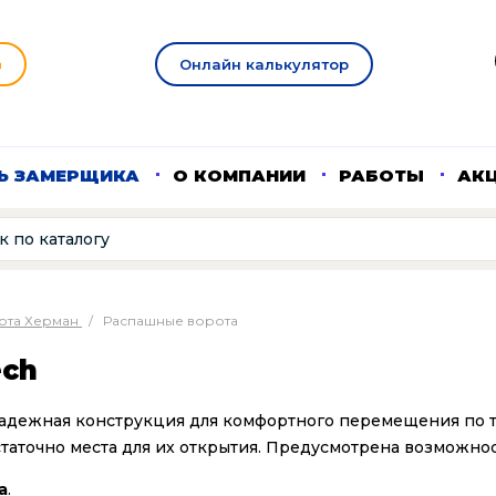
в
Онлайн калькулятор
Ь ЗАМЕРЩИКА
О КОМПАНИИ
РАБОТЫ
АК
ота Херман
/
Распашные ворота
ech
о надежная конструкция для комфортного перемещения по 
таточно места для их открытия. Предусмотрена возможнос
а
.