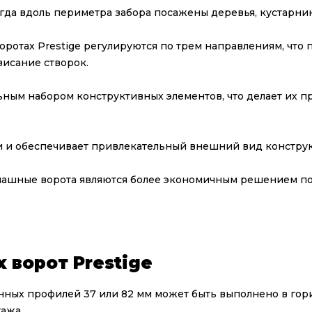
огда вдоль периметра забора посажены деревья, кустарник
ротах Prestige регулируются по трем направлениям, что
висание створок.
ым набором конструктивных элементов, что делает их пр
и и обеспечивает привлекательный внешний вид констру
спашные ворота являются более экономичным решением по
 ворот Prestige
ных профилей 37 или 82 мм может быть выполнено в го
ажа.