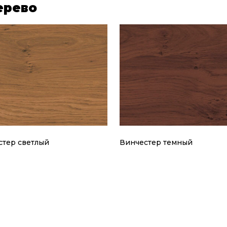
ерево
стер светлый
Винчестер темный