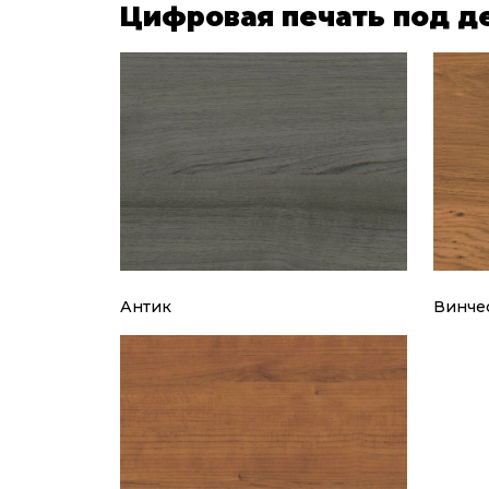
Цифровая печать под д
Антик
Винче