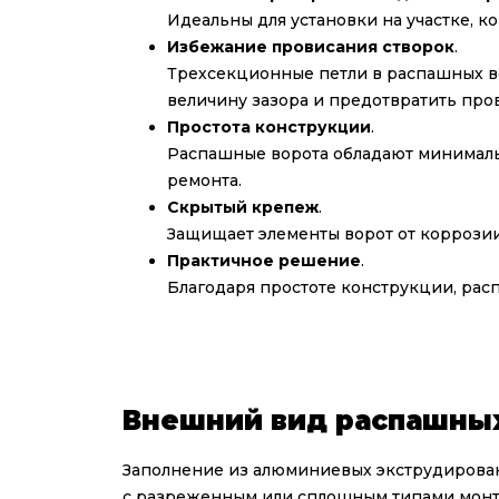
Идеальны для установки на участке, к
Избежание провисания створок
.
Трехсекционные петли в распашных во
величину зазора и предотвратить про
Простота конструкции
.
Распашные ворота обладают минимальн
ремонта.
Скрытый крепеж
.
Защищает элементы ворот от коррози
Практичное решение
.
Благодаря простоте конструкции, ра
Внешний вид распашных
Заполнение из алюминиевых экструдирован
с разреженным или сплошным типами монт